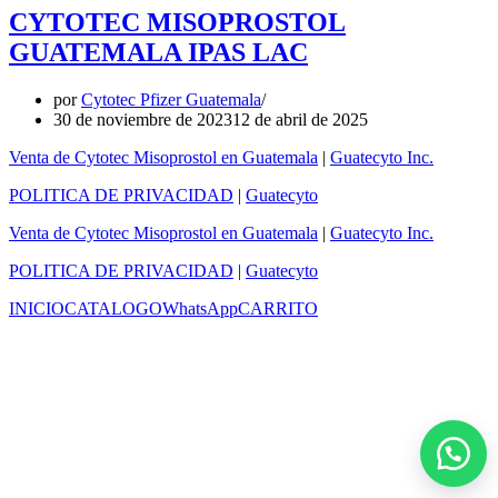
CYTOTEC MISOPROSTOL
GUATEMALA IPAS LAC
por
Cytotec Pfizer Guatemala
30 de noviembre de 2023
12 de abril de 2025
Venta de Cytotec Misoprostol en Guatemala
|
Guatecyto Inc.
POLITICA DE PRIVACIDAD
|
Guatecyto
Venta de Cytotec Misoprostol en Guatemala
|
Guatecyto Inc.
POLITICA DE PRIVACIDAD
|
Guatecyto
INICIO
CATALOGO
WhatsApp
CARRITO