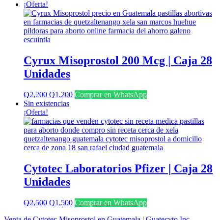
¡Oferta!
Cyrux Misoprostol 200 Mcg | Caja 28
Unidades
El
El
Q
2,200
Q
1,200
Comprar en WhatsApp
precio
precio
Sin existencias
original
actual
¡Oferta!
era:
es:
Q2,200.
Q1,200.
Cytotec Laboratorios Pfizer | Caja 28
Unidades
El
El
Q
2,500
Q
1,500
Comprar en WhatsApp
precio
precio
Venta de Cytotec Misoprostol en Guatemala
|
Guatecyto Inc.
original
actual