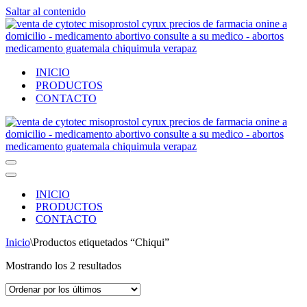
Saltar al contenido
INICIO
PRODUCTOS
CONTACTO
Menú
de
Menú
navegación
de
INICIO
navegación
PRODUCTOS
CONTACTO
Inicio
\
Productos etiquetados “Chiqui”
Ordenado
Mostrando los 2 resultados
por
los
últimos