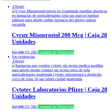
últimos
¡Oferta!
Cyrux Misoprostol 200 Mcg | Caja 28
Unidades
El
El
Q
2,200
Q
1,200
Comprar en WhatsApp
precio
precio
Sin existencias
original
actual
¡Oferta!
era:
es:
Q2,200.
Q1,200.
Cytotec Laboratorios Pfizer | Caja 28
Unidades
El
El
Q
2,500
Q
1,500
Comprar en WhatsApp
precio
precio