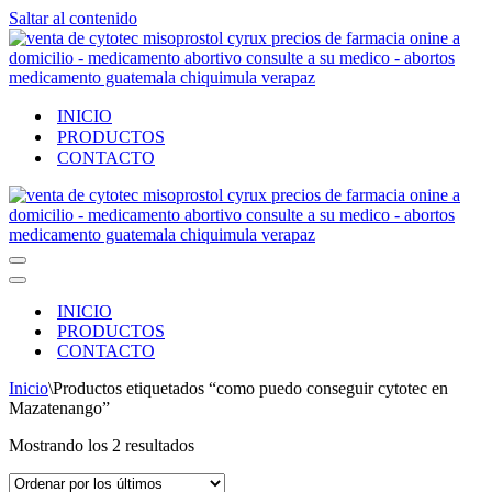
Saltar al contenido
INICIO
PRODUCTOS
CONTACTO
Menú
de
Menú
navegación
de
INICIO
navegación
PRODUCTOS
CONTACTO
Inicio
\
Productos etiquetados “como puedo conseguir cytotec en
Mazatenango”
Ordenado
Mostrando los 2 resultados
por
los