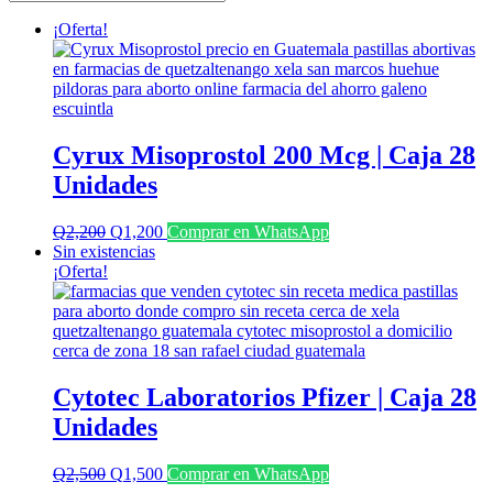
últimos
¡Oferta!
Cyrux Misoprostol 200 Mcg | Caja 28
Unidades
El
El
Q
2,200
Q
1,200
Comprar en WhatsApp
precio
precio
Sin existencias
original
actual
¡Oferta!
era:
es:
Q2,200.
Q1,200.
Cytotec Laboratorios Pfizer | Caja 28
Unidades
El
El
Q
2,500
Q
1,500
Comprar en WhatsApp
precio
precio