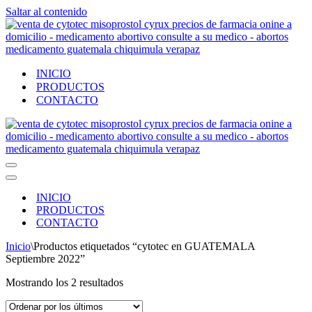
Saltar al contenido
INICIO
PRODUCTOS
CONTACTO
Menú
de
Menú
navegación
de
INICIO
navegación
PRODUCTOS
CONTACTO
Inicio
\
Productos etiquetados “cytotec en GUATEMALA
Septiembre 2022”
Ordenado
Mostrando los 2 resultados
por
los