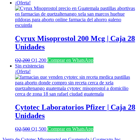
¡Oferta!
Cyrux Misoprostol 200 Mcg | Caja 28
Unidades
El
El
Q
2,200
Q
1,200
Comprar en WhatsApp
precio
precio
Sin existencias
original
actual
¡Oferta!
era:
es:
Q2,200.
Q1,200.
Cytotec Laboratorios Pfizer | Caja 28
Unidades
El
El
Q
2,500
Q
1,500
Comprar en WhatsApp
precio
precio
Venta de Cytotec Misoprostol en Guatemala
|
Guatecyto Inc.
original
actual