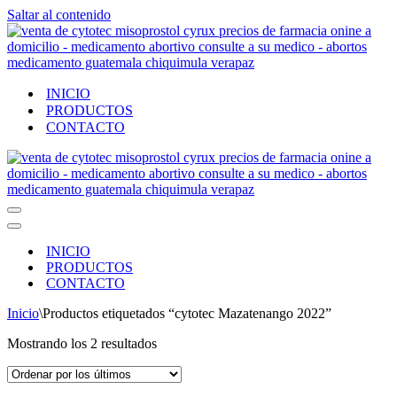
Saltar al contenido
INICIO
PRODUCTOS
CONTACTO
Menú
de
Menú
navegación
de
INICIO
navegación
PRODUCTOS
CONTACTO
Inicio
\
Productos etiquetados “cytotec Mazatenango 2022”
Ordenado
Mostrando los 2 resultados
por
los
últimos