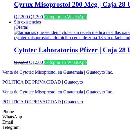
Cyrux Misoprostol 200 Mcg | Caja 28 
El
El
Q
2,200
Q
1,200
Comprar en WhatsApp
precio
precio
Sin existencias
original
actual
¡Oferta!
era:
es:
Q2,200.
Q1,200.
Cytotec Laboratorios Pfizer | Caja 28
El
El
Q
2,500
Q
1,500
Comprar en WhatsApp
precio
precio
Venta de Cytotec Misoprostol en Guatemala
|
Guatecyto Inc.
original
actual
era:
es:
POLITICA DE PRIVACIDAD
|
Guatecyto
Q2,500.
Q1,500.
Venta de Cytotec Misoprostol en Guatemala
|
Guatecyto Inc.
POLITICA DE PRIVACIDAD
|
Guatecyto
Phone
WhatsApp
Email
Telegram