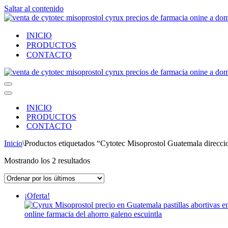
Saltar al contenido
INICIO
PRODUCTOS
CONTACTO
Menú
de
Menú
navegación
de
INICIO
navegación
PRODUCTOS
CONTACTO
Inicio
\
Productos etiquetados “Cytotec Misoprostol Guatemala direcci
Ordenado
Mostrando los 2 resultados
por
los
últimos
¡Oferta!