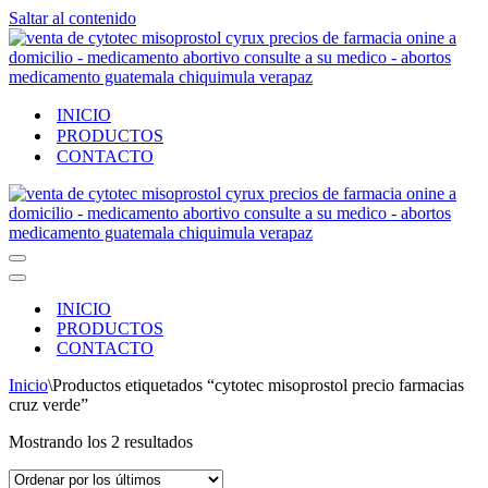
Saltar al contenido
INICIO
PRODUCTOS
CONTACTO
Menú
de
Menú
navegación
de
INICIO
navegación
PRODUCTOS
CONTACTO
Inicio
\
Productos etiquetados “cytotec misoprostol precio farmacias
cruz verde”
Ordenado
Mostrando los 2 resultados
por
los