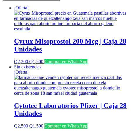
últimos
¡Oferta!
Cyrux Misoprostol 200 Mcg | Caja 28
Unidades
El
El
Q
2,200
Q
1,200
Comprar en WhatsApp
precio
precio
Sin existencias
original
actual
¡Oferta!
era:
es:
Q2,200.
Q1,200.
Cytotec Laboratorios Pfizer | Caja 28
Unidades
El
El
Q
2,500
Q
1,500
Comprar en WhatsApp
precio
precio