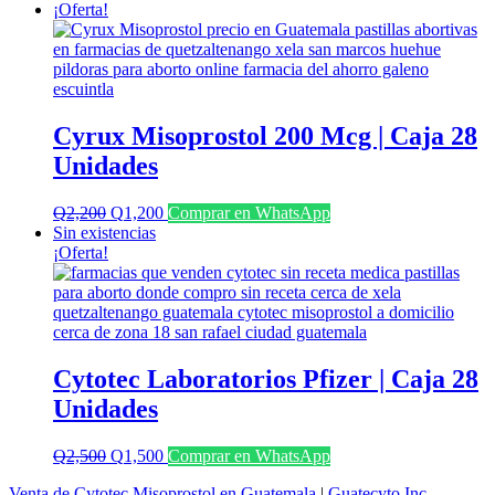
¡Oferta!
Cyrux Misoprostol 200 Mcg | Caja 28
Unidades
El
El
Q
2,200
Q
1,200
Comprar en WhatsApp
precio
precio
Sin existencias
original
actual
¡Oferta!
era:
es:
Q2,200.
Q1,200.
Cytotec Laboratorios Pfizer | Caja 28
Unidades
El
El
Q
2,500
Q
1,500
Comprar en WhatsApp
precio
precio
Venta de Cytotec Misoprostol en Guatemala
|
Guatecyto Inc.
original
actual