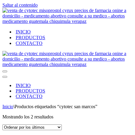
Saltar al contenido
INICIO
PRODUCTOS
CONTACTO
Menú
de
Menú
navegación
de
INICIO
navegación
PRODUCTOS
CONTACTO
Inicio
\
Productos etiquetados “cytotec san marcos”
Ordenado
Mostrando los 2 resultados
por
los
últimos