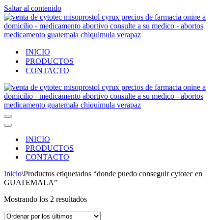
Saltar al contenido
INICIO
PRODUCTOS
CONTACTO
Menú
de
Menú
navegación
de
INICIO
navegación
PRODUCTOS
CONTACTO
Inicio
\
Productos etiquetados “donde puedo conseguir cytotec en
GUATEMALA”
Ordenado
Mostrando los 2 resultados
por
los