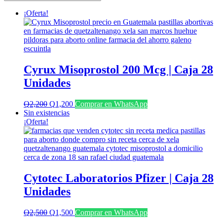
últimos
¡Oferta!
Cyrux Misoprostol 200 Mcg | Caja 28
Unidades
El
El
Q
2,200
Q
1,200
Comprar en WhatsApp
precio
precio
Sin existencias
original
actual
¡Oferta!
era:
es:
Q2,200.
Q1,200.
Cytotec Laboratorios Pfizer | Caja 28
Unidades
El
El
Q
2,500
Q
1,500
Comprar en WhatsApp
precio
precio