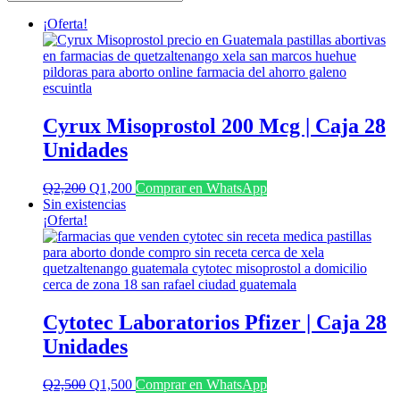
últimos
¡Oferta!
Cyrux Misoprostol 200 Mcg | Caja 28
Unidades
El
El
Q
2,200
Q
1,200
Comprar en WhatsApp
precio
precio
Sin existencias
original
actual
¡Oferta!
era:
es:
Q2,200.
Q1,200.
Cytotec Laboratorios Pfizer | Caja 28
Unidades
El
El
Q
2,500
Q
1,500
Comprar en WhatsApp
precio
precio