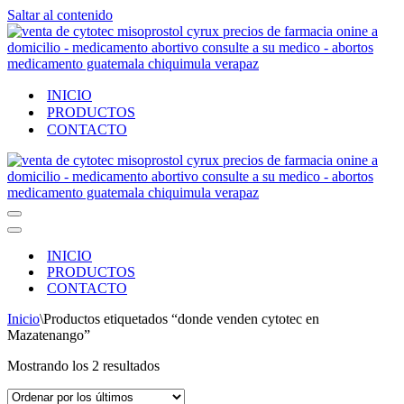
Saltar al contenido
INICIO
PRODUCTOS
CONTACTO
Menú
de
Menú
navegación
de
INICIO
navegación
PRODUCTOS
CONTACTO
Inicio
\
Productos etiquetados “donde venden cytotec en
Mazatenango”
Ordenado
Mostrando los 2 resultados
por
los