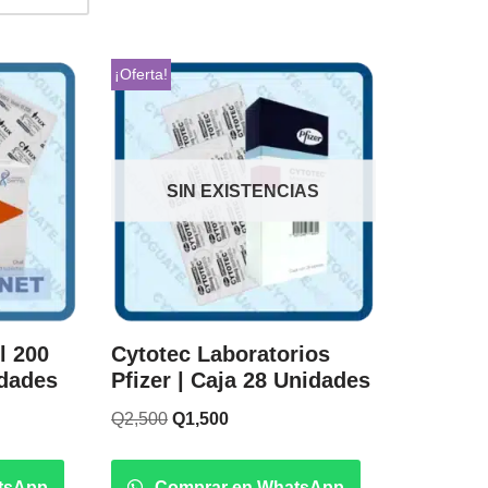
¡Oferta!
SIN EXISTENCIAS
l 200
Cytotec Laboratorios
idades
Pfizer | Caja 28 Unidades
Q
2,500
Q
1,500
tsApp
Comprar en WhatsApp