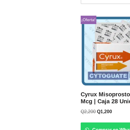
¡Oferta!
Cyrux Misoprosto
Mcg | Caja 28 Un
Q
2,200
Q
1,200
Comprar en Wha