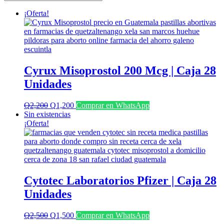
últimos
¡Oferta!
Cyrux Misoprostol 200 Mcg | Caja 28
Unidades
El
El
Q
2,200
Q
1,200
Comprar en WhatsApp
precio
precio
Sin existencias
original
actual
¡Oferta!
era:
es:
Q2,200.
Q1,200.
Cytotec Laboratorios Pfizer | Caja 28
Unidades
El
El
Q
2,500
Q
1,500
Comprar en WhatsApp
precio
precio