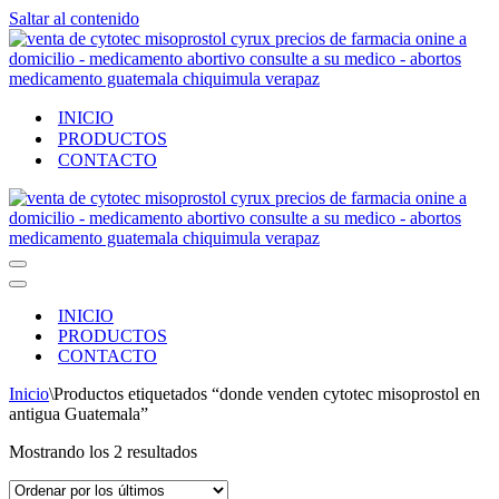
Saltar al contenido
INICIO
PRODUCTOS
CONTACTO
Menú
de
Menú
navegación
de
INICIO
navegación
PRODUCTOS
CONTACTO
Inicio
\
Productos etiquetados “donde venden cytotec misoprostol en
antigua Guatemala”
Ordenado
Mostrando los 2 resultados
por
los