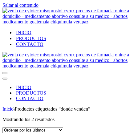
Saltar al contenido
INICIO
PRODUCTOS
CONTACTO
Menú
de
Menú
navegación
de
INICIO
navegación
PRODUCTOS
CONTACTO
Inicio
\
Productos etiquetados “donde venden”
Ordenado
Mostrando los 2 resultados
por
los
últimos