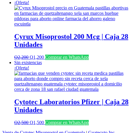
¡Oferta!
Cyrux Misoprostol 200 Mcg | Caja 28
Unidades
El
El
Q
2,200
Q
1,200
Comprar en WhatsApp
precio
precio
Sin existencias
original
actual
¡Oferta!
era:
es:
Q2,200.
Q1,200.
Cytotec Laboratorios Pfizer | Caja 28
Unidades
El
El
Q
2,500
Q
1,500
Comprar en WhatsApp
precio
precio
Venta de Cytotec Misoprostol en Guatemala
|
Guatecyto Inc.
original
actual