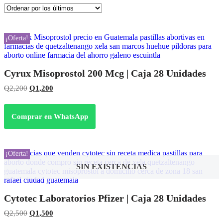
los
últimos
¡Oferta!
Cyrux Misoprostol 200 Mcg | Caja 28 Unidades
El
El
Q
2,200
Q
1,200
precio
precio
original
actual
era:
es:
Comprar en WhatsApp
Q2,200.
Q1,200.
¡Oferta!
SIN EXISTENCIAS
Cytotec Laboratorios Pfizer | Caja 28 Unidades
El
El
Q
2,500
Q
1,500
precio
precio