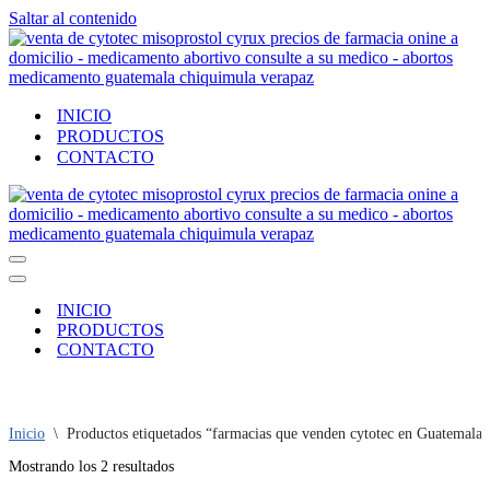
Saltar al contenido
INICIO
PRODUCTOS
CONTACTO
Menú
de
Menú
navegación
de
INICIO
navegación
PRODUCTOS
CONTACTO
Inicio
\
Productos etiquetados “farmacias que venden cytotec en Guatemala
Ordenado
Mostrando los 2 resultados
por