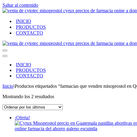
Saltar al contenido
INICIO
PRODUCTOS
CONTACTO
Menú
de
Menú
navegación
de
INICIO
navegación
PRODUCTOS
CONTACTO
Inicio
\
Productos etiquetados “farmacias que venden misoprostol en 
Ordenado
Mostrando los 2 resultados
por
los
últimos
¡Oferta!