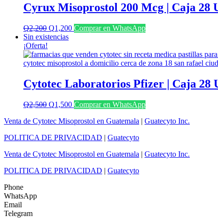
Cyrux Misoprostol 200 Mcg | Caja 28 
El
El
Q
2,200
Q
1,200
Comprar en WhatsApp
precio
precio
Sin existencias
original
actual
¡Oferta!
era:
es:
Q2,200.
Q1,200.
Cytotec Laboratorios Pfizer | Caja 28
El
El
Q
2,500
Q
1,500
Comprar en WhatsApp
precio
precio
Venta de Cytotec Misoprostol en Guatemala
|
Guatecyto Inc.
original
actual
era:
es:
POLITICA DE PRIVACIDAD
|
Guatecyto
Q2,500.
Q1,500.
Venta de Cytotec Misoprostol en Guatemala
|
Guatecyto Inc.
POLITICA DE PRIVACIDAD
|
Guatecyto
Phone
WhatsApp
Email
Telegram