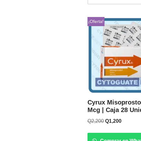
¡Oferta!
Cyrux Misoprosto
Mcg | Caja 28 Un
Q
2,200
Q
1,200
Comprar en Wha