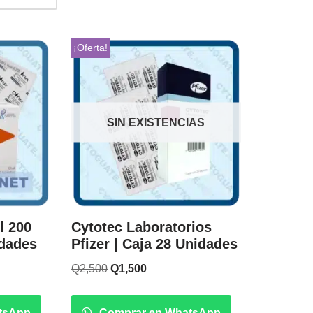
¡Oferta!
SIN EXISTENCIAS
l 200
Cytotec Laboratorios
idades
Pfizer | Caja 28 Unidades
Q
2,500
Q
1,500
tsApp
Comprar en WhatsApp