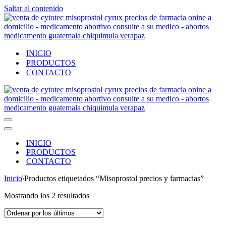
Saltar al contenido
INICIO
PRODUCTOS
CONTACTO
Menú
de
Menú
navegación
de
INICIO
navegación
PRODUCTOS
CONTACTO
Inicio
\
Productos etiquetados “Misoprostol precios y farmacias”
Ordenado
Mostrando los 2 resultados
por
los
últimos