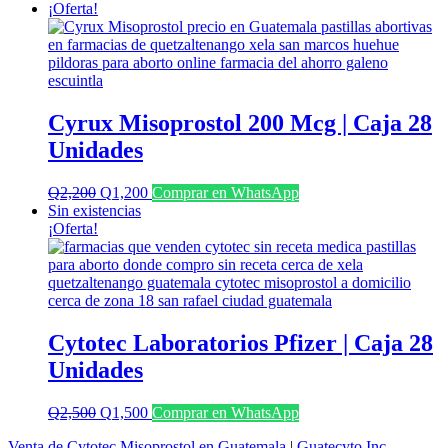
¡Oferta!
Cyrux Misoprostol 200 Mcg | Caja 28
Unidades
El
El
Q
2,200
Q
1,200
Comprar en WhatsApp
precio
precio
Sin existencias
original
actual
¡Oferta!
era:
es:
Q2,200.
Q1,200.
Cytotec Laboratorios Pfizer | Caja 28
Unidades
El
El
Q
2,500
Q
1,500
Comprar en WhatsApp
precio
precio
Venta de Cytotec Misoprostol en Guatemala
|
Guatecyto Inc.
original
actual