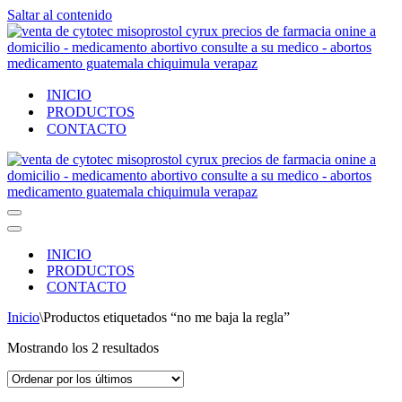
Saltar al contenido
INICIO
PRODUCTOS
CONTACTO
Menú
de
Menú
navegación
de
INICIO
navegación
PRODUCTOS
CONTACTO
Inicio
\
Productos etiquetados “no me baja la regla”
Ordenado
Mostrando los 2 resultados
por
los
últimos