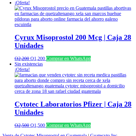
¡Oferta!
Cyrux Misoprostol 200 Mcg | Caja 28
Unidades
El
El
Q
2,200
Q
1,200
Comprar en WhatsApp
precio
precio
Sin existencias
original
actual
¡Oferta!
era:
es:
Q2,200.
Q1,200.
Cytotec Laboratorios Pfizer | Caja 28
Unidades
El
El
Q
2,500
Q
1,500
Comprar en WhatsApp
precio
precio
Venta de Cytotec Misoprostol en Guatemala
|
Guatecyto Inc.
original
actual