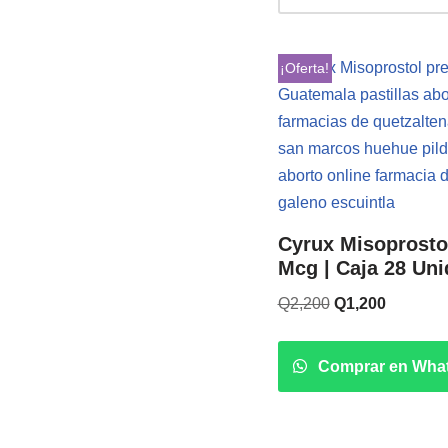
¡Oferta!
Cyrux Misoprosto
Mcg | Caja 28 Un
Q
2,200
Q
1,200
Comprar en Wha