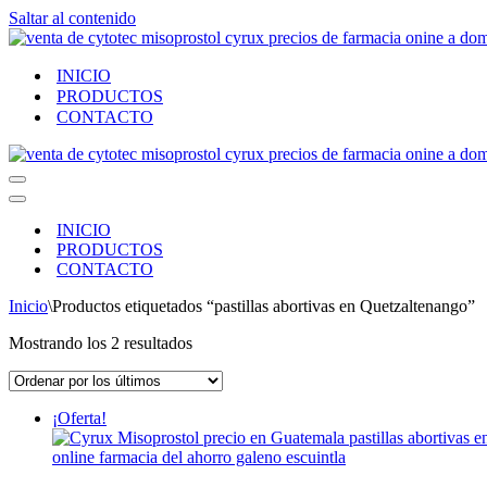
Saltar al contenido
INICIO
PRODUCTOS
CONTACTO
Menú
de
Menú
navegación
de
INICIO
navegación
PRODUCTOS
CONTACTO
Inicio
\
Productos etiquetados “pastillas abortivas en Quetzaltenango”
Ordenado
Mostrando los 2 resultados
por
los
últimos
¡Oferta!