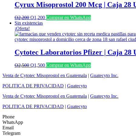
Cyrux Misoprostol 200 Mcg | Caja 28 
El
El
Q
2,200
Q
1,200
Comprar en WhatsApp
precio
precio
Sin existencias
original
actual
¡Oferta!
era:
es:
Q2,200.
Q1,200.
Cytotec Laboratorios Pfizer | Caja 28
El
El
Q
2,500
Q
1,500
Comprar en WhatsApp
precio
precio
Venta de Cytotec Misoprostol en Guatemala
|
Guatecyto Inc.
original
actual
era:
es:
POLITICA DE PRIVACIDAD
|
Guatecyto
Q2,500.
Q1,500.
Venta de Cytotec Misoprostol en Guatemala
|
Guatecyto Inc.
POLITICA DE PRIVACIDAD
|
Guatecyto
Phone
WhatsApp
Email
Telegram