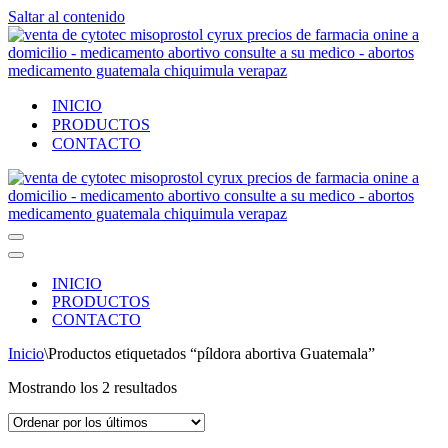
Saltar al contenido
INICIO
PRODUCTOS
CONTACTO
Menú
de
Menú
navegación
de
INICIO
navegación
PRODUCTOS
CONTACTO
Inicio
\
Productos etiquetados “píldora abortiva Guatemala”
Ordenado
Mostrando los 2 resultados
por
los
últimos