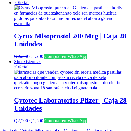
¡Oferta!
Cyrux Misoprostol 200 Mcg | Caja 28
Unidades
El
El
Q
2,200
Q
1,200
Comprar en WhatsApp
precio
precio
Sin existencias
original
actual
¡Oferta!
era:
es:
Q2,200.
Q1,200.
Cytotec Laboratorios Pfizer | Caja 28
Unidades
El
El
Q
2,500
Q
1,500
Comprar en WhatsApp
precio
precio
Venta de Cytotec Misoprostol en Guatemala
|
Guatecyto Inc.
original
actual