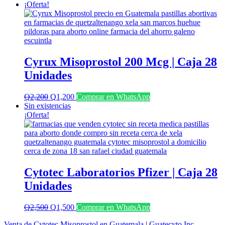
¡Oferta!
Cyrux Misoprostol 200 Mcg | Caja 28
Unidades
El
El
Q
2,200
Q
1,200
Comprar en WhatsApp
precio
precio
Sin existencias
original
actual
¡Oferta!
era:
es:
Q2,200.
Q1,200.
Cytotec Laboratorios Pfizer | Caja 28
Unidades
El
El
Q
2,500
Q
1,500
Comprar en WhatsApp
precio
precio
Venta de Cytotec Misoprostol en Guatemala
|
Guatecyto Inc.
original
actual