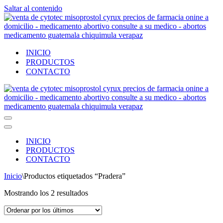
Saltar al contenido
INICIO
PRODUCTOS
CONTACTO
Menú
de
Menú
navegación
de
INICIO
navegación
PRODUCTOS
CONTACTO
Inicio
\
Productos etiquetados “Pradera”
Ordenado
Mostrando los 2 resultados
por
los
últimos