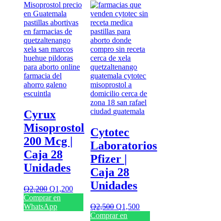
Cyrux
Misoprostol
Cytotec
200 Mcg |
Laboratorios
Caja 28
Pfizer |
Unidades
Caja 28
Unidades
El
El
Q
2,200
Q
1,200
precio
precio
Comprar en
original
actual
El
El
WhatsApp
Q
2,500
Q
1,500
era:
es:
precio
precio
Comprar en