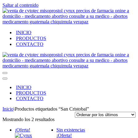
Saltar al contenido
INICIO
PRODUCTOS
CONTACTO
Menú
de
Menú
navegación
de
INICIO
navegación
PRODUCTOS
CONTACTO
Inicio
\
Productos etiquetados “San Cristobal”
Ordenado
Mostrando los 2 resultados
por
¡Oferta!
Sin existencias
los
¡Oferta!
últimos