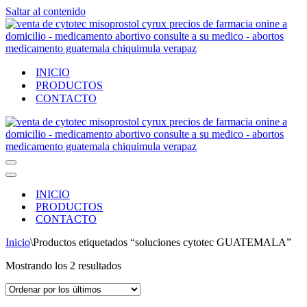
Saltar al contenido
INICIO
PRODUCTOS
CONTACTO
Menú
de
Menú
navegación
de
INICIO
navegación
PRODUCTOS
CONTACTO
Inicio
\
Productos etiquetados “soluciones cytotec GUATEMALA”
Ordenado
Mostrando los 2 resultados
por
los
últimos