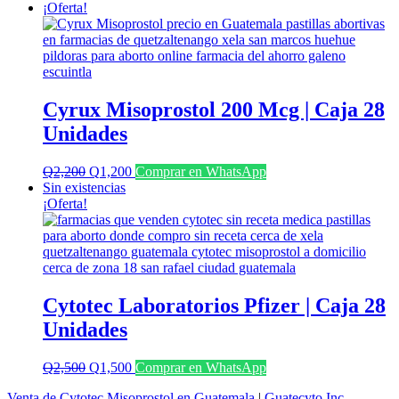
¡Oferta!
Cyrux Misoprostol 200 Mcg | Caja 28
Unidades
El
El
Q
2,200
Q
1,200
Comprar en WhatsApp
precio
precio
Sin existencias
original
actual
¡Oferta!
era:
es:
Q2,200.
Q1,200.
Cytotec Laboratorios Pfizer | Caja 28
Unidades
El
El
Q
2,500
Q
1,500
Comprar en WhatsApp
precio
precio
Venta de Cytotec Misoprostol en Guatemala
|
Guatecyto Inc.
original
actual