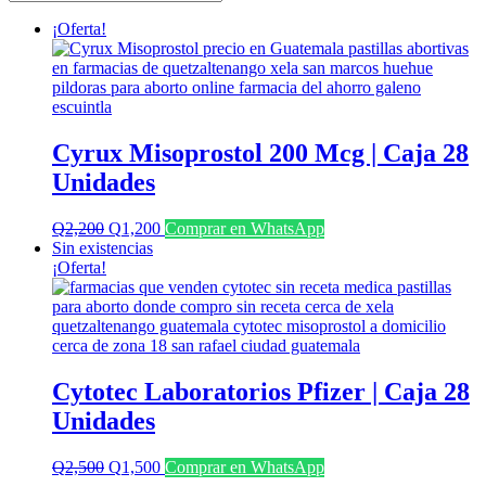
últimos
¡Oferta!
Cyrux Misoprostol 200 Mcg | Caja 28
Unidades
El
El
Q
2,200
Q
1,200
Comprar en WhatsApp
precio
precio
Sin existencias
original
actual
¡Oferta!
era:
es:
Q2,200.
Q1,200.
Cytotec Laboratorios Pfizer | Caja 28
Unidades
El
El
Q
2,500
Q
1,500
Comprar en WhatsApp
precio
precio