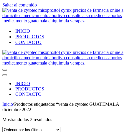
Saltar al contenido
INICIO
PRODUCTOS
CONTACTO
Menú
de
Menú
navegación
de
INICIO
navegación
PRODUCTOS
CONTACTO
Inicio
\
Productos etiquetados “venta de cytotec GUATEMALA
diciembre 2022”
Ordenado
Mostrando los 2 resultados
por
los