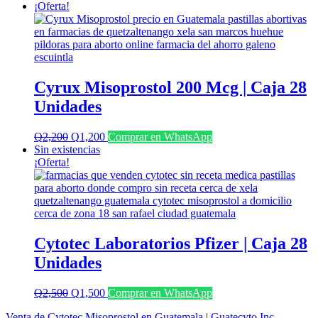
¡Oferta!
Cyrux Misoprostol 200 Mcg | Caja 28
Unidades
El
El
Q
2,200
Q
1,200
Comprar en WhatsApp
precio
precio
Sin existencias
original
actual
¡Oferta!
era:
es:
Q2,200.
Q1,200.
Cytotec Laboratorios Pfizer | Caja 28
Unidades
El
El
Q
2,500
Q
1,500
Comprar en WhatsApp
precio
precio
Venta de Cytotec Misoprostol en Guatemala
|
Guatecyto Inc.
original
actual