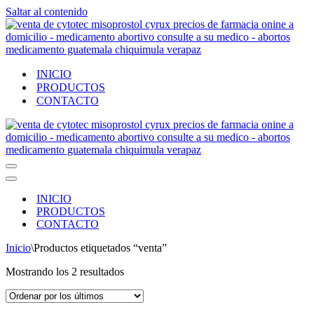
Saltar al contenido
INICIO
PRODUCTOS
CONTACTO
Menú
de
Menú
navegación
de
INICIO
navegación
PRODUCTOS
CONTACTO
Inicio
\
Productos etiquetados “venta”
Ordenado
Mostrando los 2 resultados
por
los
últimos