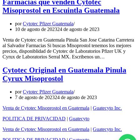
Farmacias que venden Cytotec
Misoprostol en Escuintla Guatemala
por
Cytotec Pfizer Guatemala
10 de agosto de 2023
24 de agosto de 2023
Venta de Cytotec en Guatemala Pinula San Jose Catarina Carretera
al Salvador Farmacias Si buscas Misoprostol tenemos los mejores
precios, disponiblidad de Cytotec de Laboratorios Pfizer UK y
Cyrux de Laboratorios Serral MX. Escribenos un…
Cytotec Original en Guatemala Pinula
Cyrux Misoprostol
por
Cytotec Pfizer Guatemala
7 de agosto de 2023
24 de agosto de 2023
Venta de Cytotec Misoprostol en Guatemala
|
Guatecyto Inc.
POLITICA DE PRIVACIDAD
|
Guatecyto
Venta de Cytotec Misoprostol en Guatemala
|
Guatecyto Inc.
POLITICA DE PRIVACIDAD
|
Guatecyto