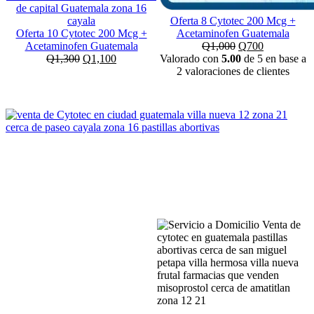
Oferta 8 Cytotec 200 Mcg +
Oferta 10 Cytotec 200 Mcg +
Acetaminofen Guatemala
El
El
Acetaminofen Guatemala
Q
1,000
Q
700
El
El
precio
precio
Q
1,300
Q
1,100
Valorado con
5.00
de 5 en base a
precio
precio
original
actual
2
valoraciones de clientes
original
actual
era:
es:
era:
es:
Q1,000.
Q700.
Q1,300.
Q1,100.
PASTILLAS ABORTIVAS CYTOTEC
MISOPROSTOL, PRECIOS EN
GUATEMALA CAPITAL