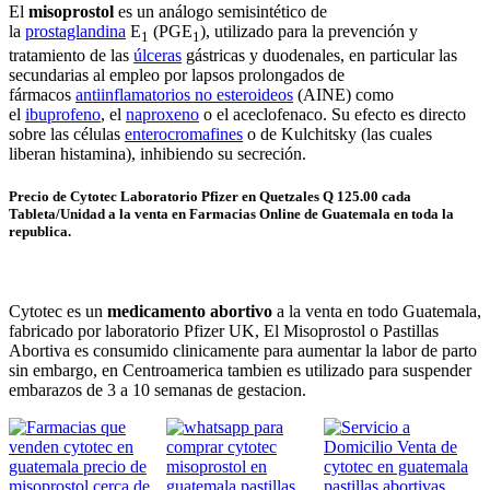
El
misoprostol
es un análogo semisintético de
la
prostaglandina
E
(PGE
), utilizado para la prevención y
1
1
tratamiento de las
úlceras
gástricas y duodenales, en particular las
secundarias al empleo por lapsos prolongados de
fármacos
antiinflamatorios no esteroideos
(AINE) como
el
ibuprofeno
, el
naproxeno
o el aceclofenaco. Su efecto es directo
sobre las células
enterocromafines
o de Kulchitsky (las cuales
liberan histamina), inhibiendo su secreción.
Precio de Cytotec Laboratorio Pfizer en Quetzales Q 125.00 cada
Tableta/Unidad a la venta en Farmacias Online de Guatemala en toda la
republica.
Cytotec es un
medicamento abortivo
a la venta en todo Guatemala,
fabricado por laboratorio Pfizer UK, El Misoprostol o Pastillas
Abortiva es consumido clinicamente para aumentar la labor de parto
sin embargo, en Centroamerica tambien es utilizado para suspender
embarazos de 3 a 10 semanas de gestacion.