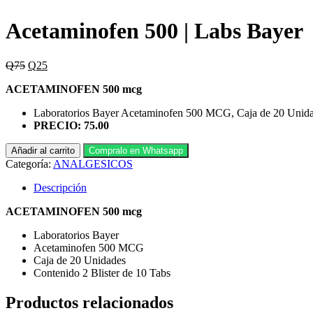
Acetaminofen 500 | Labs Bayer
El
El
Q
75
Q
25
precio
precio
ACETAMINOFEN 500 mcg
original
actual
era:
es:
Laboratorios Bayer Acetaminofen 500 MCG, Caja de 20 Unidad
Q75.
Q25.
PRECIO: 75.00
Acetaminofen
Añadir al carrito
Compralo en Whatsapp
500
Categoría:
ANALGESICOS
|
Labs
Descripción
Bayer
cantidad
ACETAMINOFEN 500 mcg
Laboratorios Bayer
Acetaminofen 500 MCG
Caja de 20 Unidades
Contenido 2 Blister de 10 Tabs
Productos relacionados