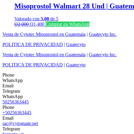
era:
es:
Misoprostol Walmart 28 Und | Guatem
Q1,000.
Q700.
Valorado con
5.00
de 5
El
El
Q
2,000
Q
1,400
Comprar en WhatsApp
precio
precio
Venta de Cytotec Misoprostol en Guatemala
|
Guatecyto Inc.
original
actual
era:
es:
POLITICA DE PRIVACIDAD
|
Guatecyto
Q2,000.
Q1,400.
Venta de Cytotec Misoprostol en Guatemala
|
Guatecyto Inc.
POLITICA DE PRIVACIDAD
|
Guatecyto
Phone
WhatsApp
Email
Telegram
WhatsApp
50256363445
Phone
+50256363445
Email
sac@cytoguate.net
Telegram