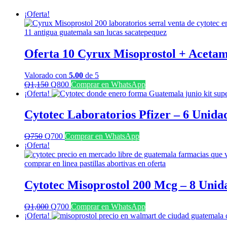
¡Oferta!
Oferta 10 Cyrux Misoprostol + Acetam
Valorado con
5.00
de 5
El
El
Q
1,150
Q
800
Comprar en WhatsApp
precio
precio
¡Oferta!
original
actual
era:
es:
Cytotec Laboratorios Pfizer – 6 Unida
Q1,150.
Q800.
El
El
Q
750
Q
700
Comprar en WhatsApp
precio
precio
¡Oferta!
original
actual
era:
es:
Q750.
Q700.
Cytotec Misoprostol 200 Mcg – 8 Unid
El
El
Q
1,000
Q
700
Comprar en WhatsApp
precio
precio
¡Oferta!
original
actual