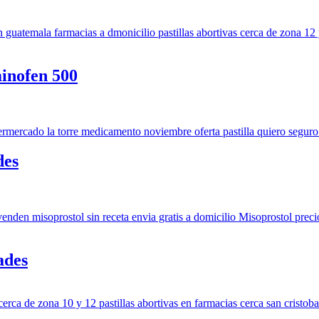
inofen 500
des
ades