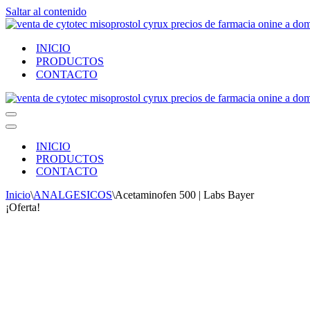
Saltar al contenido
INICIO
PRODUCTOS
CONTACTO
Menú
de
Menú
navegación
de
INICIO
navegación
PRODUCTOS
CONTACTO
Inicio
\
ANALGESICOS
\
Acetaminofen 500 | Labs Bayer
¡Oferta!