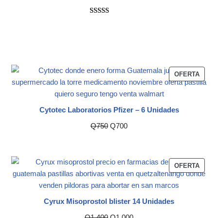
Valorado
2
con
5.00
de
5 en base a
valoraciones
de clientes
OFERTA
Cytotec Laboratorios Pfizer – 6 Unidades
Q
750
Q
700
OFERTA
Cyrux Misoprostol blister 14 Unidades
Q
1,400
Q
1,000