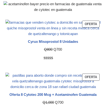
OFERTA
Cyrux Misoprostol 8 Unidades
Q
800
Q
700
Valorado
1
con
5.00
de
5 en base a
OFERTA
valoración
de un
cliente
Oferta 8 Cytotec 200 Mcg + Acetaminofen Guatemala
Q
1,000
Q
700