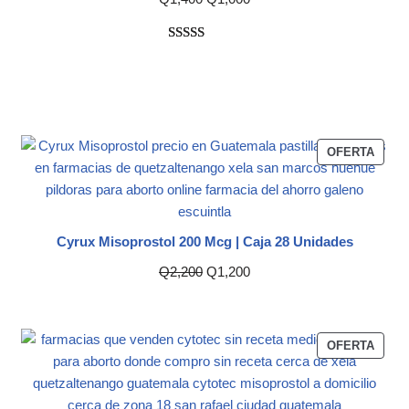
Valorado
1
con
5.00
de
5 en base a
valoración
de un
OFERTA
cliente
Cyrux Misoprostol 200 Mcg | Caja 28 Unidades
Q
2,200
Q
1,200
OFERTA