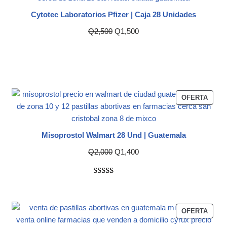
Cytotec Laboratorios Pfizer | Caja 28 Unidades
Q
2,500
Q
1,500
OFERTA
Misoprostol Walmart 28 Und | Guatemala
Q
2,000
Q
1,400
Valorado
2
con
5.00
de
5 en base a
OFERTA
valoraciones