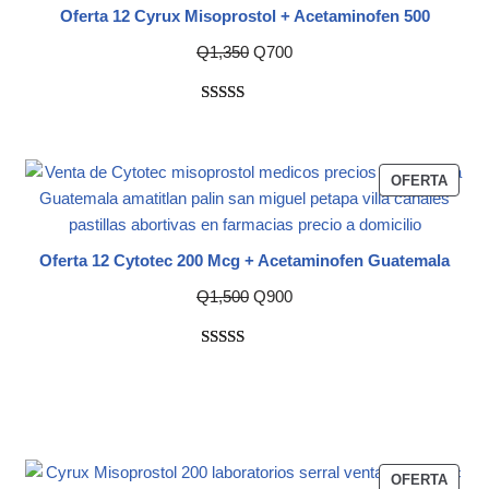
Oferta 12 Cyrux Misoprostol + Acetaminofen 500
Q
1,350
Q
700
Valorado
5
con
4.20
de 5 en
OFERTA
base a
valoracion
es de
Oferta 12 Cytotec 200 Mcg + Acetaminofen Guatemala
clientes
Q
1,500
Q
900
Valorado
3
con
5.00
de
5 en base a
valoraciones
de clientes
OFERTA