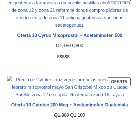
Oferta 10 Cyrux Misoprostol + Acetaminofen 500
Q
1,150
Q
800
Valorado
1
con
5.00
de
5 en base a
OFERTA
valoración
de un
cliente
Oferta 10 Cytotec 200 Mcg + Acetaminofen Guatemala
Q
1,300
Q
1,100