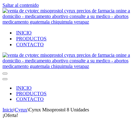
Saltar al contenido
INICIO
PRODUCTOS
CONTACTO
Menú
de
Menú
navegación
de
INICIO
navegación
PRODUCTOS
CONTACTO
Inicio
\
Cyrux
\
Cyrux Misoprostol 8 Unidades
¡Oferta!