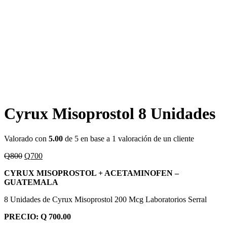
Cyrux Misoprostol 8 Unidades
Valorado con
5.00
de 5 en base a
1
valoración de un cliente
El
El
Q
800
Q
700
precio
precio
CYRUX MISOPROSTOL + ACETAMINOFEN –
original
actual
GUATEMALA
era:
es:
Q800.
Q700.
8 Unidades de Cyrux Misoprostol 200 Mcg Laboratorios Serral
PRECIO: Q 700.00