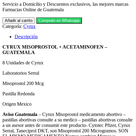
Servicio a Domicilio y Descuentos exclusivos, las mejores marcas
Farmacias Online de Guatemala
Cyrux
Añadir al carrito
Compralo en Whatsapp
Misoprostol
Categoría:
Cyrux
8
Unidades
Descripción
cantidad
CYRUX MISOPROSTOL + ACETAMINOFEN –
GUATEMALA
8 Unidades de Cyrux
Laboratorios Serral
Misoprostol 200 Mcg
Pastilla Redonda
Origen Mexico
Aviso Guatemala
– Cyrux Misoprostol medicamento abortivo –
pastillas abortivas consulte a su medico – pastillas abortivas consulte
a un asesor antes de consumir este producto- Cytotec Pfizer, Cyrux
Serral, Taneciprol DKT, son Misoprostol 200 Microgramos. SON