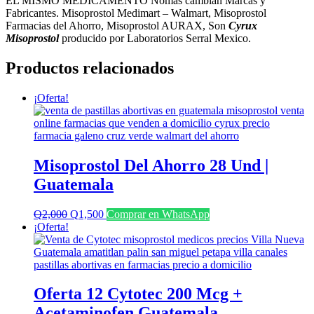
EL MISMO MEDICAMENTO Nomas cambian Marcas y
Fabricantes. Misoprostol Medimart – Walmart, Misoprostol
Farmacias del Ahorro, Misoprostol AURAX, Son
Cyrux
Misoprostol
producido por Laboratorios Serral Mexico.
Productos relacionados
¡Oferta!
Misoprostol Del Ahorro 28 Und |
Guatemala
El
El
Q
2,000
Q
1,500
Comprar en WhatsApp
precio
precio
¡Oferta!
original
actual
era:
es:
Q2,000.
Q1,500.
Oferta 12 Cytotec 200 Mcg +
Acetaminofen Guatemala