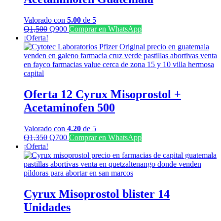
Valorado con
5.00
de 5
El
El
Q
1,500
Q
900
Comprar en WhatsApp
precio
precio
¡Oferta!
original
actual
era:
es:
Q1,500.
Q900.
Oferta 12 Cyrux Misoprostol +
Acetaminofen 500
Valorado con
4.20
de 5
El
El
Q
1,350
Q
700
Comprar en WhatsApp
precio
precio
¡Oferta!
original
actual
era:
es:
Q1,350.
Q700.
Cyrux Misoprostol blister 14
Unidades