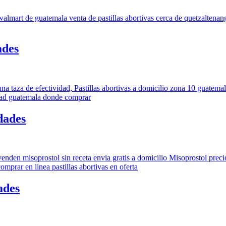
ades
dades
ades