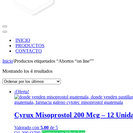
Menú
de
Menú
navegación
de
INICIO
navegación
PRODUCTOS
CONTACTO
Inicio
\
Productos etiquetados “Abortos “on line””
Ordenado
Mostrando los 4 resultados
por
los
últimos
¡Oferta!
Cyrux Misoprostol 200 Mcg – 12 Unid
Valorado con
5.00
de 5
El
El
Q
1,200
Q
700
Comprar en WhatsApp