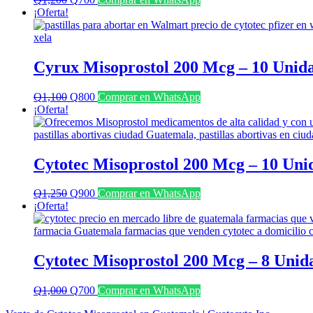
precio
precio
¡Oferta!
original
actual
era:
es:
Q1,200.
Q700.
Cyrux Misoprostol 200 Mcg – 10 Unid
El
El
Q
1,100
Q
800
Comprar en WhatsApp
precio
precio
¡Oferta!
original
actual
era:
es:
Q1,100.
Q800.
Cytotec Misoprostol 200 Mcg – 10 Uni
El
El
Q
1,250
Q
900
Comprar en WhatsApp
precio
precio
¡Oferta!
original
actual
era:
es:
Q1,250.
Q900.
Cytotec Misoprostol 200 Mcg – 8 Unid
El
El
Q
1,000
Q
700
Comprar en WhatsApp
precio
precio