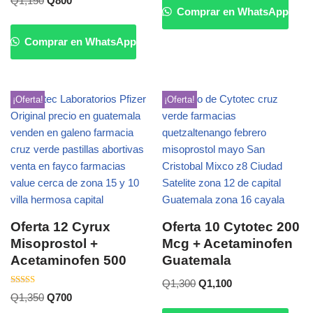
Q
1,150
Q
800
con
Comprar en WhatsApp
5.00
de 5
Comprar en WhatsApp
¡Oferta!
¡Oferta!
Oferta 12 Cyrux
Oferta 10 Cytotec 200
Misoprostol +
Mcg + Acetaminofen
Acetaminofen 500
Guatemala
Q
1,300
Q
1,100
Valorado
Q
1,350
Q
700
con
4.20