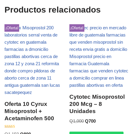
Productos relacionados
¡Oferta!
¡Oferta!
Cytotec Misoprostol
Oferta 10 Cyrux
200 Mcg – 8
Misoprostol +
Unidades
Acetaminofen 500
Q
1,000
Q
700
Valorado