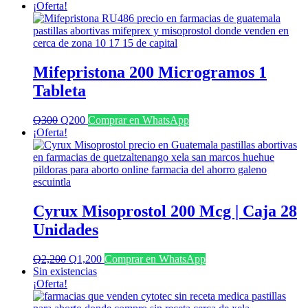
¡Oferta!
Mifepristona 200 Microgramos 1
Tableta
El
El
Q
300
Q
200
Comprar en WhatsApp
precio
precio
¡Oferta!
original
actual
era:
es:
Q300.
Q200.
Cyrux Misoprostol 200 Mcg | Caja 28
Unidades
El
El
Q
2,200
Q
1,200
Comprar en WhatsApp
precio
precio
Sin existencias
original
actual
¡Oferta!
era:
es:
Q2,200.
Q1,200.