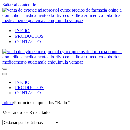
Saltar al contenido
INICIO
PRODUCTOS
CONTACTO
Menú
de
Menú
navegación
de
INICIO
navegación
PRODUCTOS
CONTACTO
Inicio
\
Productos etiquetados “Barbe”
Ordenado
Mostrando los 3 resultados
por
los
últimos