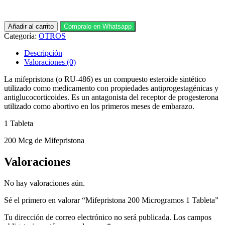
Mifepristona
Añadir al carrito
Compralo en Whatsapp
200
Categoría:
OTROS
Microgramos
1
Descripción
Tableta
Valoraciones (0)
cantidad
La mifepristona (o RU-486) es un compuesto esteroide sintético
utilizado como medicamento con propiedades antiprogestagénicas y
antiglucocorticoides. Es un antagonista del receptor de progesterona
utilizado como abortivo en los primeros meses de embarazo.
1 Tableta
200 Mcg de Mifepristona
Valoraciones
No hay valoraciones aún.
Sé el primero en valorar “Mifepristona 200 Microgramos 1 Tableta”
Tu dirección de correo electrónico no será publicada.
Los campos