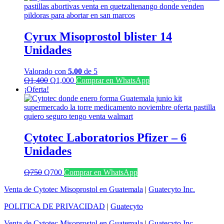
era:
es:
Q1,000.
Q700.
Cyrux Misoprostol blister 14
Unidades
Valorado con
5.00
de 5
El
El
Q
1,400
Q
1,000
Comprar en WhatsApp
precio
precio
¡Oferta!
original
actual
era:
es:
Q1,400.
Q1,000.
Cytotec Laboratorios Pfizer – 6
Unidades
El
El
Q
750
Q
700
Comprar en WhatsApp
precio
precio
Venta de Cytotec Misoprostol en Guatemala
|
Guatecyto Inc.
original
actual
era:
es:
POLITICA DE PRIVACIDAD
|
Guatecyto
Q750.
Q700.
Venta de Cytotec Misoprostol en Guatemala
|
Guatecyto Inc.