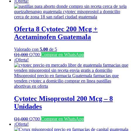
¡Oferta!
Oferta 8 Cytotec 200 Mcg +
Acetaminofen Guatemala
Valorado con
5.00
de 5
El
El
Q
1,000
Q
700
Comprar en WhatsApp
precio
precio
¡Oferta!
original
actual
era:
es:
Q1,000.
Q700.
Cytotec Misoprostol 200 Mcg – 8
Unidades
El
El
Q
1,000
Q
700
Comprar en WhatsApp
precio
precio
¡Oferta!
original
actual