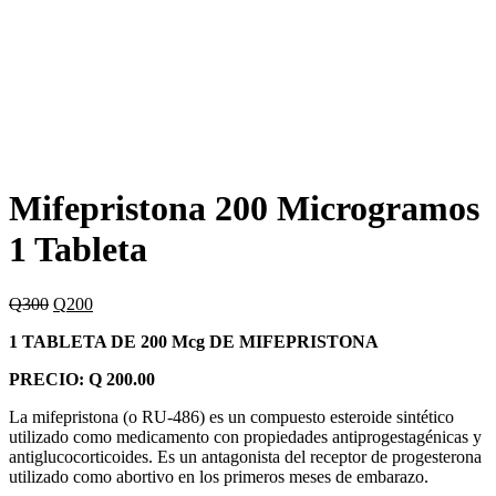
Mifepristona 200 Microgramos
1 Tableta
El
El
Q
300
Q
200
precio
precio
1 TABLETA DE 200 Mcg DE MIFEPRISTONA
original
actual
era:
es:
PRECIO: Q 200.00
Q300.
Q200.
La mifepristona (o RU-486) es un compuesto esteroide sintético
utilizado como medicamento con propiedades antiprogestagénicas y
antiglucocorticoides. Es un antagonista del receptor de progesterona
utilizado como abortivo en los primeros meses de embarazo.