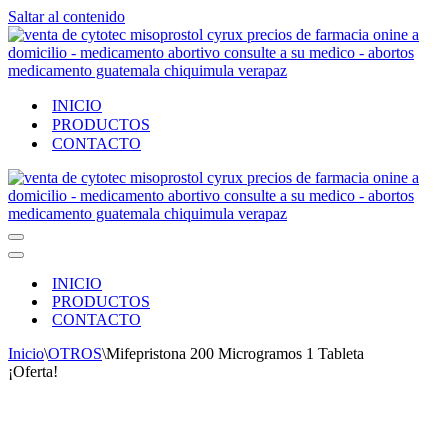
Saltar al contenido
INICIO
PRODUCTOS
CONTACTO
Menú
de
Menú
navegación
de
INICIO
navegación
PRODUCTOS
CONTACTO
Inicio
\
OTROS
\
Mifepristona 200 Microgramos 1 Tableta
¡Oferta!