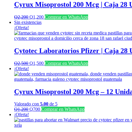
Cyrux Misoprostol 200 Mcg | Caja 28 
El
El
Q
2,200
Q
1,200
Comprar en WhatsApp
precio
precio
Sin existencias
original
actual
¡Oferta!
era:
es:
Q2,200.
Q1,200.
Cytotec Laboratorios Pfizer | Caja 28
El
El
Q
2,500
Q
1,500
Comprar en WhatsApp
precio
precio
¡Oferta!
original
actual
era:
es:
Q2,500.
Q1,500.
Cyrux Misoprostol 200 Mcg – 12 Unid
Valorado con
5.00
de 5
El
El
Q
1,200
Q
700
Comprar en WhatsApp
precio
precio
¡Oferta!
original
actual
era:
es:
Q1,200.
Q700.