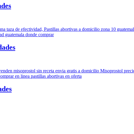
ades
dades
ades