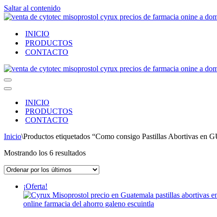
Saltar al contenido
INICIO
PRODUCTOS
CONTACTO
Menú
de
Menú
navegación
de
INICIO
navegación
PRODUCTOS
CONTACTO
Inicio
\
Productos etiquetados “Como consigo Pastillas Abortivas
Ordenado
Mostrando los 6 resultados
por
los
últimos
¡Oferta!