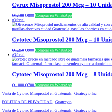
Cyrux Misoprostol 200 Mcg – 10 Unid
El
El
Q
1,100
Q
800
Comprar en WhatsApp
precio
precio
¡Oferta!
original
actual
era:
es:
Q1,100.
Q800.
Cytotec Misoprostol 200 Mcg – 10 Uni
El
El
Q
1,250
Q
900
Comprar en WhatsApp
precio
precio
¡Oferta!
original
actual
era:
es:
Q1,250.
Q900.
Cytotec Misoprostol 200 Mcg – 8 Unid
El
El
Q
1,000
Q
700
Comprar en WhatsApp
precio
precio
Venta de Cytotec Misoprostol en Guatemala
|
Guatecyto Inc.
original
actual
era:
es:
POLITICA DE PRIVACIDAD
|
Guatecyto
Q1,000.
Q700.
Venta de Cytotec Misoprostol en Guatemala
|
Guatecyto Inc.