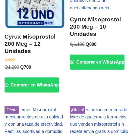
Cyrux Misoprostol
200 Mcg – 10
Unidades
Cyrux Misoprostol
200 Mcg – 12
Q
1,100
Q
800
Unidades
Comprar en WhatsApp
Valorado
Q
1,200
Q
700
con
5.00
de 5
Comprar en WhatsApp
¡Oferta!
¡Oferta!