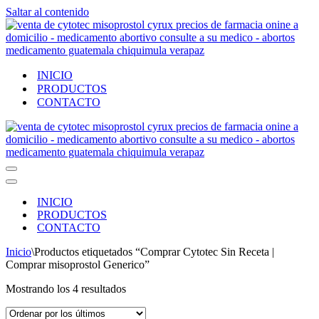
Saltar al contenido
INICIO
PRODUCTOS
CONTACTO
Menú
de
Menú
navegación
de
INICIO
navegación
PRODUCTOS
CONTACTO
Inicio
\
Productos etiquetados “Comprar Cytotec Sin Receta |
Comprar misoprostol Generico”
Ordenado
Mostrando los 4 resultados
por
los