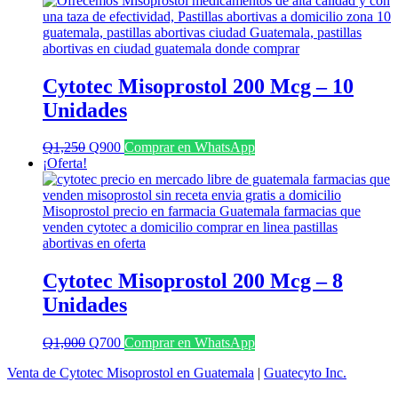
era:
es:
Q1,100.
Q800.
Cytotec Misoprostol 200 Mcg – 10
Unidades
El
El
Q
1,250
Q
900
Comprar en WhatsApp
precio
precio
¡Oferta!
original
actual
era:
es:
Q1,250.
Q900.
Cytotec Misoprostol 200 Mcg – 8
Unidades
El
El
Q
1,000
Q
700
Comprar en WhatsApp
precio
precio
Venta de Cytotec Misoprostol en Guatemala
|
Guatecyto Inc.
original
actual
era:
es: