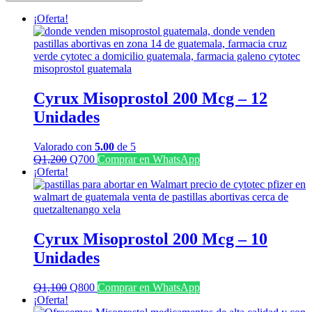
últimos
¡Oferta!
Cyrux Misoprostol 200 Mcg – 12
Unidades
Valorado con
5.00
de 5
El
El
Q
1,200
Q
700
Comprar en WhatsApp
precio
precio
¡Oferta!
original
actual
era:
es:
Q1,200.
Q700.
Cyrux Misoprostol 200 Mcg – 10
Unidades
El
El
Q
1,100
Q
800
Comprar en WhatsApp
precio
precio
¡Oferta!
original
actual