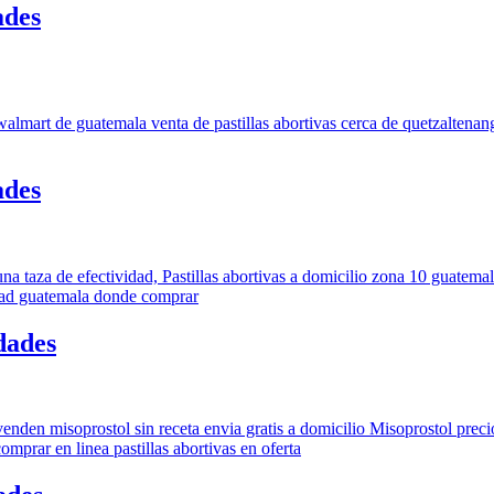
ades
ades
dades