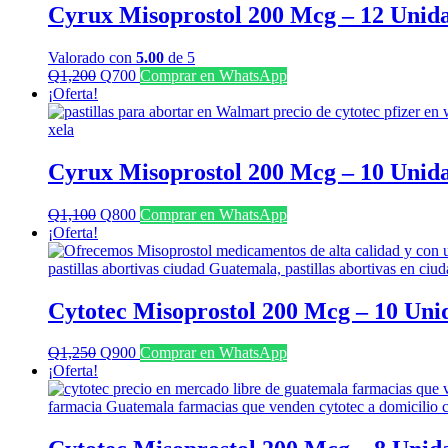
Cyrux Misoprostol 200 Mcg – 12 Unid
Valorado con
5.00
de 5
El
El
Q
1,200
Q
700
Comprar en WhatsApp
precio
precio
¡Oferta!
original
actual
era:
es:
Q1,200.
Q700.
Cyrux Misoprostol 200 Mcg – 10 Unid
El
El
Q
1,100
Q
800
Comprar en WhatsApp
precio
precio
¡Oferta!
original
actual
era:
es:
Q1,100.
Q800.
Cytotec Misoprostol 200 Mcg – 10 Uni
El
El
Q
1,250
Q
900
Comprar en WhatsApp
precio
precio
¡Oferta!
original
actual
era:
es:
Q1,250.
Q900.