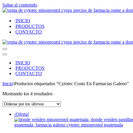
Saltar al contenido
INICIO
PRODUCTOS
CONTACTO
Menú
de
Menú
navegación
de
INICIO
navegación
PRODUCTOS
CONTACTO
Inicio
\
Productos etiquetados “Cytotec Costo En Farmacias Galeno”
Ordenado
Mostrando los 4 resultados
por
los
últimos
¡Oferta!