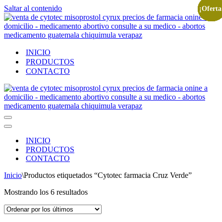
Saltar al contenido
¡Oferta
¡Oferta
¡Oferta
¡Oferta
¡Oferta
¡Oferta
INICIO
PRODUCTOS
CONTACTO
Menú
de
Menú
navegación
de
INICIO
navegación
PRODUCTOS
CONTACTO
Inicio
\
Productos etiquetados “Cytotec farmacia Cruz Verde”
Ordenado
Mostrando los 6 resultados
por
los
últimos