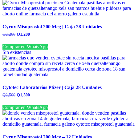
Cyrux Misoprostol 200 Mcg | Caja 28 Unidades
El
El
Q
2,200
Q
1,200
precio
precio
original
actual
Comprar en WhatsApp
era:
es:
Sin existencias
Q2,200.
Q1,200.
Cytotec Laboratorios Pfizer | Caja 28 Unidades
El
El
Q
2,500
Q
1,500
precio
precio
original
actual
Comprar en WhatsApp
era:
es:
Q2,500.
Q1,500.
Cyrux Misoprostol 200 Mcg – 12 Unidades