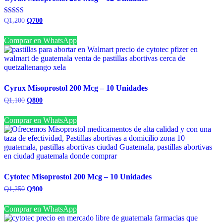
El
El
Valorado con
Q
1,200
Q
700
5.00
precio
precio
de 5
original
actual
Comprar en WhatsApp
era:
es:
Q1,200.
Q700.
Cyrux Misoprostol 200 Mcg – 10 Unidades
El
El
Q
1,100
Q
800
precio
precio
original
actual
Comprar en WhatsApp
era:
es:
Q1,100.
Q800.
Cytotec Misoprostol 200 Mcg – 10 Unidades
El
El
Q
1,250
Q
900
precio
precio
original
actual
Comprar en WhatsApp
era:
es:
Q1,250.
Q900.