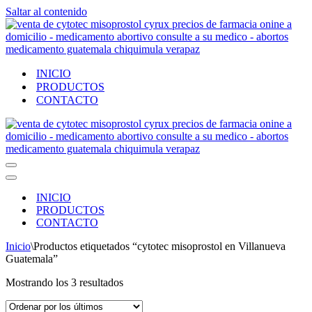
Saltar al contenido
INICIO
PRODUCTOS
CONTACTO
Menú
de
Menú
navegación
de
INICIO
navegación
PRODUCTOS
CONTACTO
Inicio
\
Productos etiquetados “cytotec misoprostol en Villanueva
Guatemala”
Ordenado
Mostrando los 3 resultados
por
los