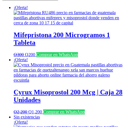
últimos
¡Oferta!
Mifepristona 200 Microgramos 1
Tableta
El
El
Q
300
Q
200
Comprar en WhatsApp
precio
precio
¡Oferta!
original
actual
era:
es:
Q300.
Q200.
Cyrux Misoprostol 200 Mcg | Caja 28
Unidades
El
El
Q
2,200
Q
1,200
Comprar en WhatsApp
precio
precio
Sin existencias
original
actual
¡Oferta!
era:
es: