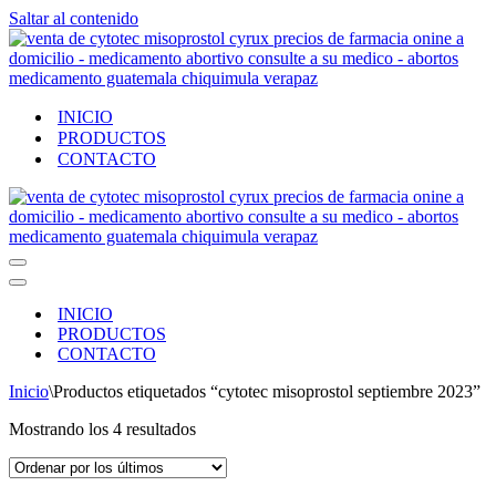
Saltar al contenido
INICIO
PRODUCTOS
CONTACTO
Menú
de
Menú
navegación
de
INICIO
navegación
PRODUCTOS
CONTACTO
Inicio
\
Productos etiquetados “cytotec misoprostol septiembre 2023”
Ordenado
Mostrando los 4 resultados
por
los
últimos