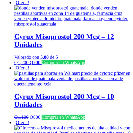
¡Oferta!
Cyrux Misoprostol 200 Mcg – 12
Unidades
Valorado con
5.00
de 5
El
El
Q
1,200
Q
700
Comprar en WhatsApp
precio
precio
¡Oferta!
original
actual
era:
es:
Q1,200.
Q700.
Cyrux Misoprostol 200 Mcg – 10
Unidades
El
El
Q
1,100
Q
800
Comprar en WhatsApp
precio
precio
¡Oferta!
original
actual
era:
es: