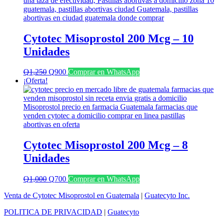
Q1,100.
Q800.
Cytotec Misoprostol 200 Mcg – 10
Unidades
El
El
Q
1,250
Q
900
Comprar en WhatsApp
precio
precio
¡Oferta!
original
actual
era:
es:
Q1,250.
Q900.
Cytotec Misoprostol 200 Mcg – 8
Unidades
El
El
Q
1,000
Q
700
Comprar en WhatsApp
precio
precio
Venta de Cytotec Misoprostol en Guatemala
|
Guatecyto Inc.
original
actual
era:
es:
POLITICA DE PRIVACIDAD
|
Guatecyto
Q1,000.
Q700.