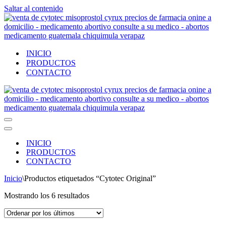
Saltar al contenido
INICIO
PRODUCTOS
CONTACTO
Menú
de
Menú
navegación
de
INICIO
navegación
PRODUCTOS
CONTACTO
Inicio
\
Productos etiquetados “Cytotec Original”
Ordenado
Mostrando los 6 resultados
por
los
últimos