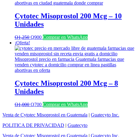
Cytotec Misoprostol 200 Mcg – 10
Unidades
El
El
Q
1,250
Q
900
Comprar en WhatsApp
precio
precio
¡Oferta!
original
actual
era:
es:
Q1,250.
Q900.
Cytotec Misoprostol 200 Mcg – 8
Unidades
El
El
Q
1,000
Q
700
Comprar en WhatsApp
precio
precio
Venta de Cytotec Misoprostol en Guatemala
|
Guatecyto Inc.
original
actual
era:
es:
POLITICA DE PRIVACIDAD
|
Guatecyto
Q1,000.
Q700.
Venta de Cytotec Misoprostol en Guatemala
|
Guatecyto Inc.