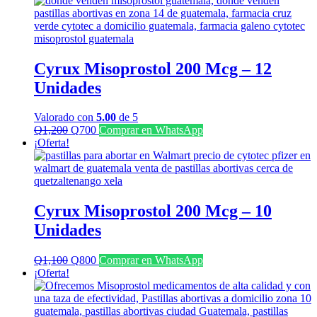
era:
es:
Q2,500.
Q1,500.
Cyrux Misoprostol 200 Mcg – 12
Unidades
Valorado con
5.00
de 5
El
El
Q
1,200
Q
700
Comprar en WhatsApp
precio
precio
¡Oferta!
original
actual
era:
es:
Q1,200.
Q700.
Cyrux Misoprostol 200 Mcg – 10
Unidades
El
El
Q
1,100
Q
800
Comprar en WhatsApp
precio
precio
¡Oferta!
original
actual
era:
es:
Q1,100.
Q800.