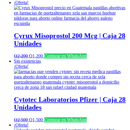
¡Oferta!
Cyrux Misoprostol 200 Mcg | Caja 28
Unidades
El
El
Q
2,200
Q
1,200
Comprar en WhatsApp
precio
precio
Sin existencias
original
actual
¡Oferta!
era:
es:
Q2,200.
Q1,200.
Cytotec Laboratorios Pfizer | Caja 28
Unidades
El
El
Q
2,500
Q
1,500
Comprar en WhatsApp
precio
precio
¡Oferta!
original
actual