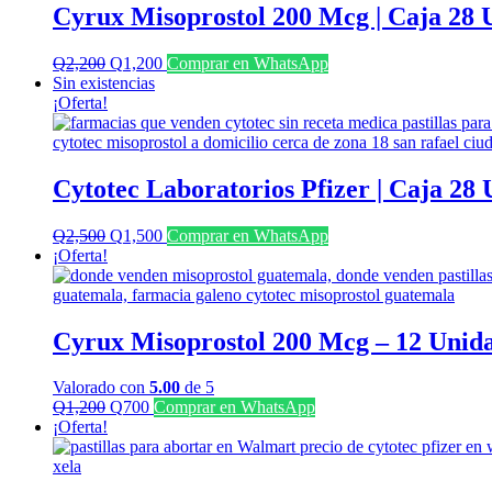
Cyrux Misoprostol 200 Mcg | Caja 28 
El
El
Q
2,200
Q
1,200
Comprar en WhatsApp
precio
precio
Sin existencias
original
actual
¡Oferta!
era:
es:
Q2,200.
Q1,200.
Cytotec Laboratorios Pfizer | Caja 28
El
El
Q
2,500
Q
1,500
Comprar en WhatsApp
precio
precio
¡Oferta!
original
actual
era:
es:
Q2,500.
Q1,500.
Cyrux Misoprostol 200 Mcg – 12 Unid
Valorado con
5.00
de 5
El
El
Q
1,200
Q
700
Comprar en WhatsApp
precio
precio
¡Oferta!
original
actual
era:
es:
Q1,200.
Q700.