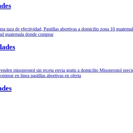
ades
dades
ades