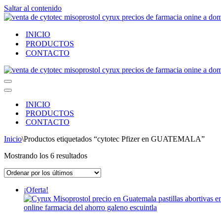
Saltar al contenido
INICIO
PRODUCTOS
CONTACTO
Menú
de
Menú
navegación
de
INICIO
navegación
PRODUCTOS
CONTACTO
Inicio
\
Productos etiquetados “cytotec Pfizer en GUATEMALA”
Ordenado
Mostrando los 6 resultados
por
los
últimos
¡Oferta!