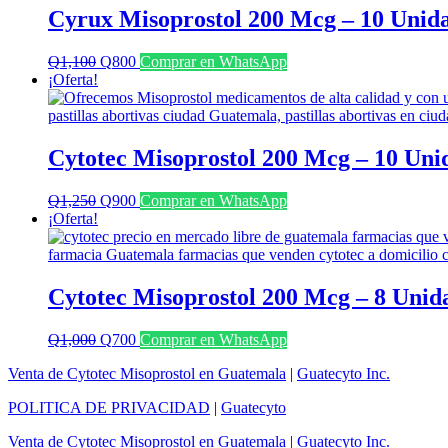
Cyrux Misoprostol 200 Mcg – 10 Unid
El
El
Q
1,100
Q
800
Comprar en WhatsApp
precio
precio
¡Oferta!
original
actual
era:
es:
Q1,100.
Q800.
Cytotec Misoprostol 200 Mcg – 10 Uni
El
El
Q
1,250
Q
900
Comprar en WhatsApp
precio
precio
¡Oferta!
original
actual
era:
es:
Q1,250.
Q900.
Cytotec Misoprostol 200 Mcg – 8 Unid
El
El
Q
1,000
Q
700
Comprar en WhatsApp
precio
precio
Venta de Cytotec Misoprostol en Guatemala
|
Guatecyto Inc.
original
actual
era:
es:
POLITICA DE PRIVACIDAD
|
Guatecyto
Q1,000.
Q700.
Venta de Cytotec Misoprostol en Guatemala
|
Guatecyto Inc.