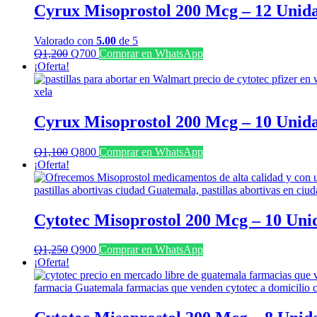
Cyrux Misoprostol 200 Mcg – 12 Unid
Valorado con
5.00
de 5
El
El
Q
1,200
Q
700
Comprar en WhatsApp
precio
precio
¡Oferta!
original
actual
era:
es:
Q1,200.
Q700.
Cyrux Misoprostol 200 Mcg – 10 Unid
El
El
Q
1,100
Q
800
Comprar en WhatsApp
precio
precio
¡Oferta!
original
actual
era:
es:
Q1,100.
Q800.
Cytotec Misoprostol 200 Mcg – 10 Uni
El
El
Q
1,250
Q
900
Comprar en WhatsApp
precio
precio
¡Oferta!
original
actual
era:
es:
Q1,250.
Q900.