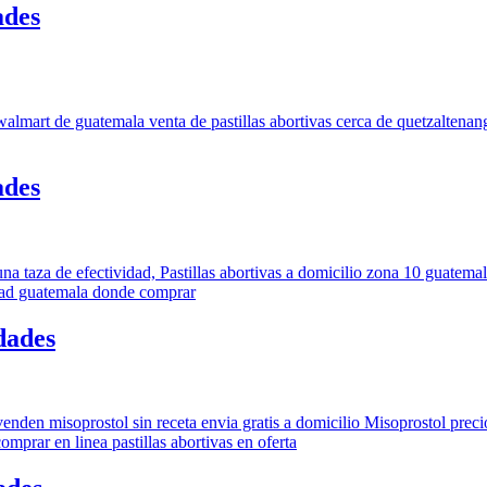
ades
ades
dades