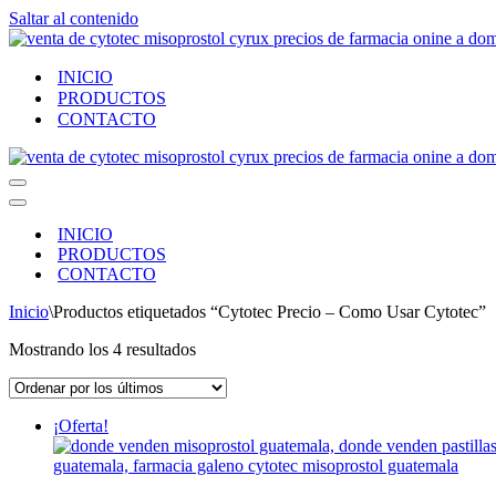
Saltar al contenido
INICIO
PRODUCTOS
CONTACTO
Menú
de
Menú
navegación
de
INICIO
navegación
PRODUCTOS
CONTACTO
Inicio
\
Productos etiquetados “Cytotec Precio – Como Usar Cytotec”
Ordenado
Mostrando los 4 resultados
por
los
últimos
¡Oferta!