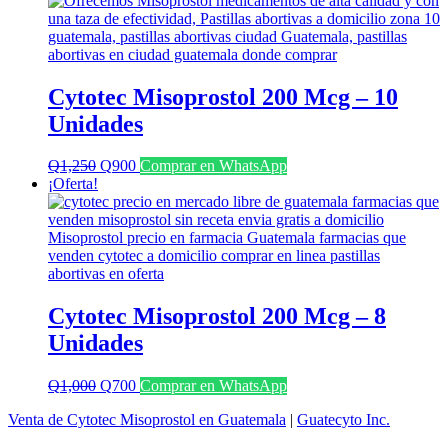
era:
es:
Q1,100.
Q800.
Cytotec Misoprostol 200 Mcg – 10
Unidades
El
El
Q
1,250
Q
900
Comprar en WhatsApp
precio
precio
¡Oferta!
original
actual
era:
es:
Q1,250.
Q900.
Cytotec Misoprostol 200 Mcg – 8
Unidades
El
El
Q
1,000
Q
700
Comprar en WhatsApp
precio
precio
Venta de Cytotec Misoprostol en Guatemala
|
Guatecyto Inc.
original
actual
era:
es: