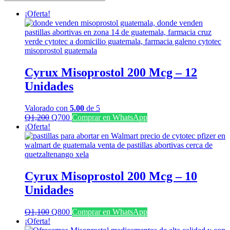
últimos
¡Oferta!
Cyrux Misoprostol 200 Mcg – 12
Unidades
Valorado con
5.00
de 5
El
El
Q
1,200
Q
700
Comprar en WhatsApp
precio
precio
¡Oferta!
original
actual
era:
es:
Q1,200.
Q700.
Cyrux Misoprostol 200 Mcg – 10
Unidades
El
El
Q
1,100
Q
800
Comprar en WhatsApp
precio
precio
¡Oferta!
original
actual