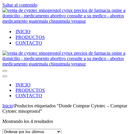
Saltar al contenido
INICIO
PRODUCTOS
CONTACTO
Menú
de
Menú
navegación
de
INICIO
navegación
PRODUCTOS
CONTACTO
Inicio
\
Productos etiquetados “Donde Comprar Cytotec ‒ Comprar
Cytotec misoprostol”
Ordenado
Mostrando los 4 resultados
por
los