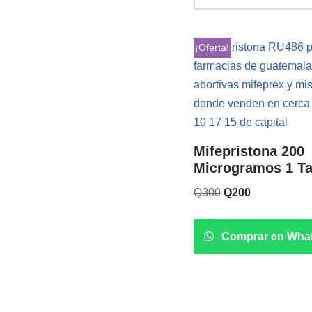
¡Oferta!
Mifepristona 200
Microgramos 1 Ta
Q
300
Q
200
Comprar en Wha