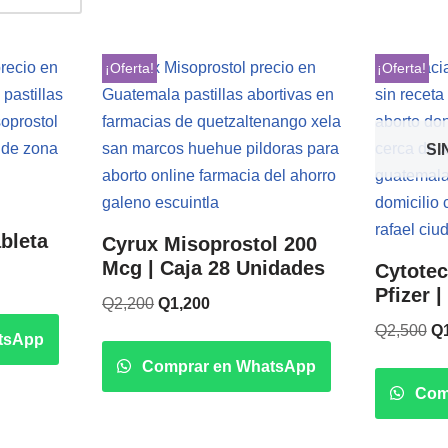
¡Oferta!
¡Oferta!
SI
bleta
Cyrux Misoprostol 200
Mcg | Caja 28 Unidades
Cytotec
Pfizer 
Q
2,200
Q
1,200
Q
2,500
Q
tsApp
Comprar en WhatsApp
Com