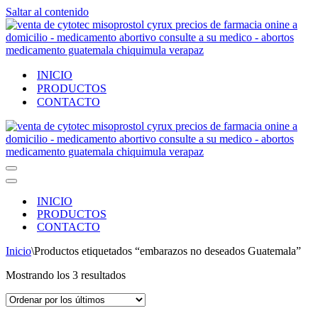
Saltar al contenido
INICIO
PRODUCTOS
CONTACTO
Menú
de
Menú
navegación
de
INICIO
navegación
PRODUCTOS
CONTACTO
Inicio
\
Productos etiquetados “embarazos no deseados Guatemala”
Ordenado
Mostrando los 3 resultados
por
los
últimos