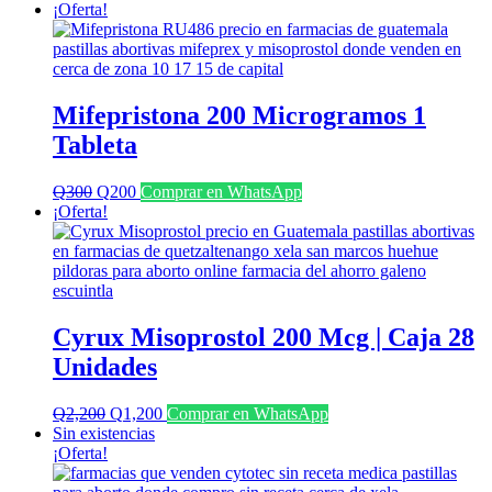
¡Oferta!
Mifepristona 200 Microgramos 1
Tableta
El
El
Q
300
Q
200
Comprar en WhatsApp
precio
precio
¡Oferta!
original
actual
era:
es:
Q300.
Q200.
Cyrux Misoprostol 200 Mcg | Caja 28
Unidades
El
El
Q
2,200
Q
1,200
Comprar en WhatsApp
precio
precio
Sin existencias
original
actual
¡Oferta!
era:
es:
Q2,200.
Q1,200.