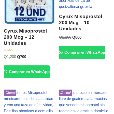
Cyrux Misoprostol
200 Mcg – 10
Unidades
Cyrux Misoprostol
200 Mcg – 12
Q
1,100
Q
800
Unidades
Comprar en WhatsApp
Valorado
Q
1,200
Q
700
con
5.00
de 5
Comprar en WhatsApp
¡Oferta!
¡Oferta!