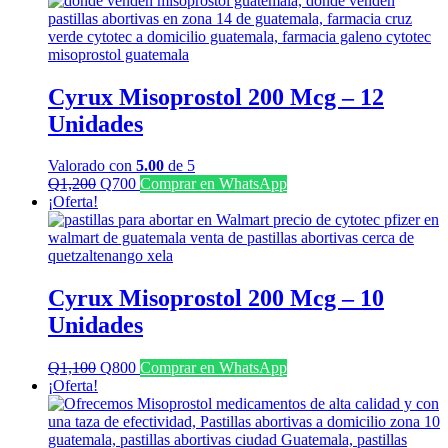
era:
es:
Q2,500.
Q1,500.
Cyrux Misoprostol 200 Mcg – 12
Unidades
Valorado con
5.00
de 5
El
El
Q
1,200
Q
700
Comprar en WhatsApp
precio
precio
¡Oferta!
original
actual
era:
es:
Q1,200.
Q700.
Cyrux Misoprostol 200 Mcg – 10
Unidades
El
El
Q
1,100
Q
800
Comprar en WhatsApp
precio
precio
¡Oferta!
original
actual
era:
es:
Q1,100.
Q800.