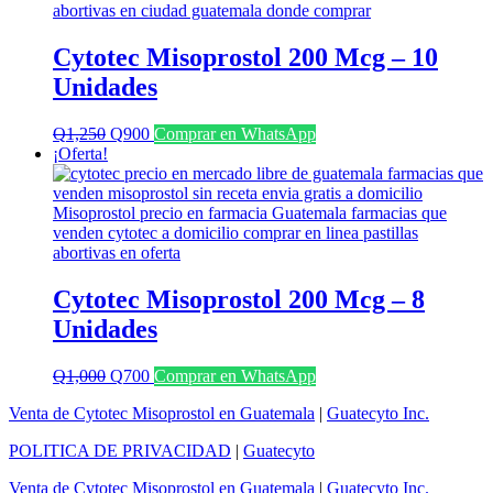
Cytotec Misoprostol 200 Mcg – 10
Unidades
El
El
Q
1,250
Q
900
Comprar en WhatsApp
precio
precio
¡Oferta!
original
actual
era:
es:
Q1,250.
Q900.
Cytotec Misoprostol 200 Mcg – 8
Unidades
El
El
Q
1,000
Q
700
Comprar en WhatsApp
precio
precio
Venta de Cytotec Misoprostol en Guatemala
|
Guatecyto Inc.
original
actual
era:
es:
POLITICA DE PRIVACIDAD
|
Guatecyto
Q1,000.
Q700.
Venta de Cytotec Misoprostol en Guatemala
|
Guatecyto Inc.