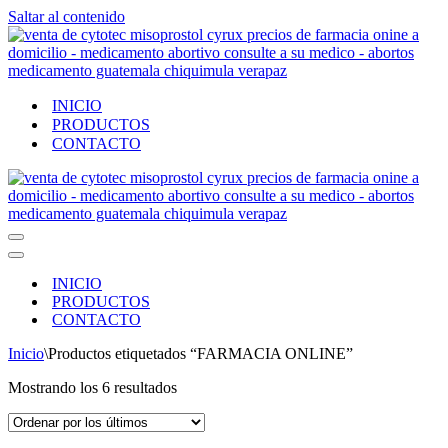
Saltar al contenido
INICIO
PRODUCTOS
CONTACTO
Menú
de
Menú
navegación
de
INICIO
navegación
PRODUCTOS
CONTACTO
Inicio
\
Productos etiquetados “FARMACIA ONLINE”
Ordenado
Mostrando los 6 resultados
por
los
últimos