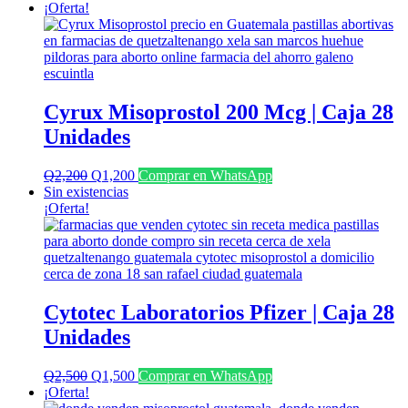
¡Oferta!
Cyrux Misoprostol 200 Mcg | Caja 28
Unidades
El
El
Q
2,200
Q
1,200
Comprar en WhatsApp
precio
precio
Sin existencias
original
actual
¡Oferta!
era:
es:
Q2,200.
Q1,200.
Cytotec Laboratorios Pfizer | Caja 28
Unidades
El
El
Q
2,500
Q
1,500
Comprar en WhatsApp
precio
precio
¡Oferta!
original
actual